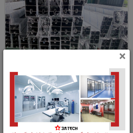
×
Nếu doanh nghiệp đang tìm kiếm địa chỉ gia công chấn gấp tại
Hà Nội chuyên nghiệp, giàu kinh nghiệm và sở hữu hệ thống
máy móc hiện đại thì 3ATECH là một trong những lựa chọn
đáng cân...
Đọc thêm