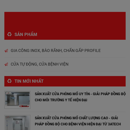
Trang trước
1
2
3
4
Trang sau
Trang cuối
SẢN PHẨM
GIA CÔNG INOX, BÀO RÃNH, CHẤN GẤP PROFILE
CỬA TỰ ĐỘNG, CỬA BỆNH VIỆN
TIN MỚI NHẤT
SẢN XUẤT CỬA PHÒNG MỔ UY TÍN - GIẢI PHÁP ĐỒNG BỘ
CHO MÔI TRƯỜNG Y TẾ HIỆN ĐẠI
SẢN XUẤT CỬA PHÒNG MỔ CHẤT LƯỢNG CAO - GIẢI
PHÁP ĐỒNG BỘ CHO BỆNH VIỆN HIỆN ĐẠI TỪ 3ATECH