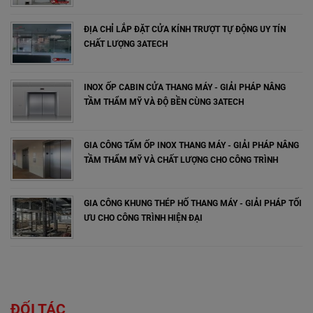
ĐỊA CHỈ LẮP ĐẶT CỬA KÍNH TRƯỢT TỰ ĐỘNG UY TÍN
CHẤT LƯỢNG 3ATECH
INOX ỐP CABIN CỬA THANG MÁY - GIẢI PHÁP NÂNG
TẦM THẨM MỸ VÀ ĐỘ BỀN CÙNG 3ATECH
GIA CÔNG TẤM ỐP INOX THANG MÁY - GIẢI PHÁP NÂNG
TẦM THẨM MỸ VÀ CHẤT LƯỢNG CHO CÔNG TRÌNH
GIA CÔNG KHUNG THÉP HỐ THANG MÁY - GIẢI PHÁP TỐI
ƯU CHO CÔNG TRÌNH HIỆN ĐẠI
ĐỐI TÁC