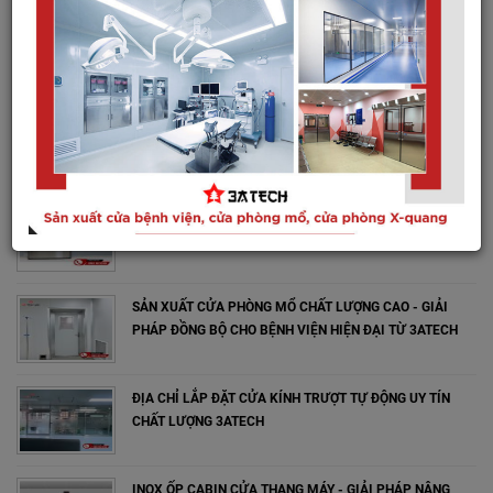
GIA CÔNG INOX, BÀO RÃNH, CHẤN GẤP PROFILE
CỬA TỰ ĐỘNG, CỬA BỆNH VIỆN
TIN MỚI NHẤT
SẢN XUẤT CỬA PHÒNG MỔ UY TÍN - GIẢI PHÁP ĐỒNG BỘ
CHO MÔI TRƯỜNG Y TẾ HIỆN ĐẠI
SẢN XUẤT CỬA PHÒNG MỔ CHẤT LƯỢNG CAO - GIẢI
PHÁP ĐỒNG BỘ CHO BỆNH VIỆN HIỆN ĐẠI TỪ 3ATECH
ĐỊA CHỈ LẮP ĐẶT CỬA KÍNH TRƯỢT TỰ ĐỘNG UY TÍN
CHẤT LƯỢNG 3ATECH
INOX ỐP CABIN CỬA THANG MÁY - GIẢI PHÁP NÂNG