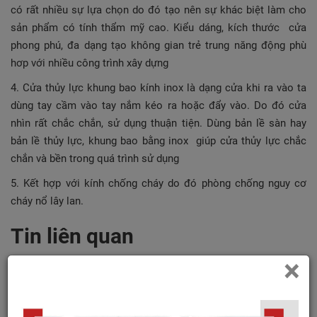
có rất nhiều sự lựa chọn do đó tạo nên sự khác biệt làm cho
sản phẩm có tính thẩm mỹ cao. Kiểu dáng, kích thước cửa
phong phú, đa dạng tạo không gian trẻ trung năng động phù
hơp với nhiều công trình xây dựng
4. Cửa thủy lực khung bao kính inox là dạng cửa khi ra vào ta
dùng tay cầm vào tay nắm kéo ra hoặc đẩy vào. Do đó cửa
nhìn rất chắc chắn, sử dụng thuận tiện. Dùng bản lề sàn hay
bản lề thủy lực, khung bao bằng inox giúp cửa thủy lực chắc
chắn và bền trong quá trình sử dụng
5. Kết hợp với kính chống cháy do đó phòng chống nguy cơ
cháy nổ lây lan.
Tin liên quan
×
SẢN PHẨM