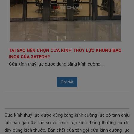
TUYỂN DỤNG
LIÊN HỆ
TẠI SAO NÊN CHỌN CỬA KÍNH THỦY LỰC KHUNG BAO
INOX CỦA 3ATECH?
Cửa kính thuỷ lực được dùng bằng kính cường...
Chi tiết
Cửa kính thuỷ lực được dùng bằng kính cường lực có tính chịu
lực cao gấp 4-5 lần so với các loại kính thông thường có độ
dày cùng kích thước. Bản chất của tên gọi cửa kính cường lực