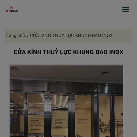
Toggl
navig
Trang chủ
»
CỬA KÍNH THUỶ LỰC KHUNG BAO INOX
GIỚI THIỆU
SẢN PHẨM
CỬA KÍNH THUỶ LỰC KHUNG BAO INOX
GIA CÔNG INOX, BÀO RÃNH, CHẤN GẤP
PROFILE
CỬA TỰ ĐỘNG, CỬA BỆNH VIỆN
GIA CÔNG THEO ĐƠN ĐẶT HÀNG
DỰ ÁN
TIN TỨC