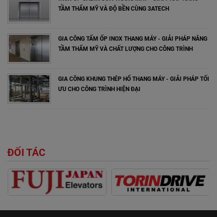
TẦM THẨM MỸ VÀ ĐỘ BỀN CÙNG 3ATECH
GIA CÔNG TẤM ỐP INOX THANG MÁY - GIẢI PHÁP NÂNG
TẦM THẨM MỸ VÀ CHẤT LƯỢNG CHO CÔNG TRÌNH
GIA CÔNG KHUNG THÉP HỐ THANG MÁY - GIẢI PHÁP TỐI
ƯU CHO CÔNG TRÌNH HIỆN ĐẠI
ĐỐI TÁC