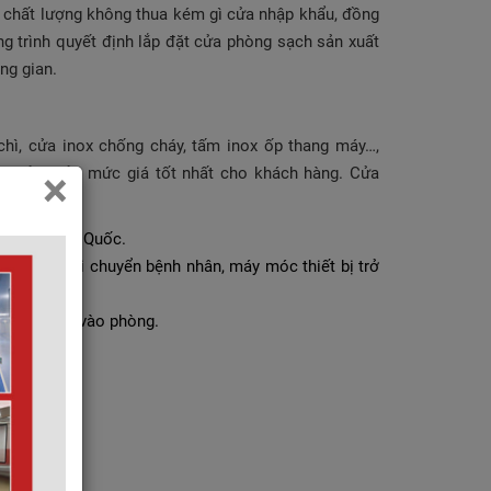
ó chất lượng không thua kém gì cửa nhập khẩu, đồng
ng trình quyết định lắp đặt cửa phòng sạch sản xuất
ng gian.
chì, cửa inox chống cháy, tấm inox ốp thang máy…,
n đảm bảo mức giá tốt nhất cho khách hàng. Cửa
×
Huyndai Hàn Quốc.
 cho việc di chuyển bệnh nhân, máy móc thiết bị trở
ẩn từ ngoài vào phòng.
 trọng.