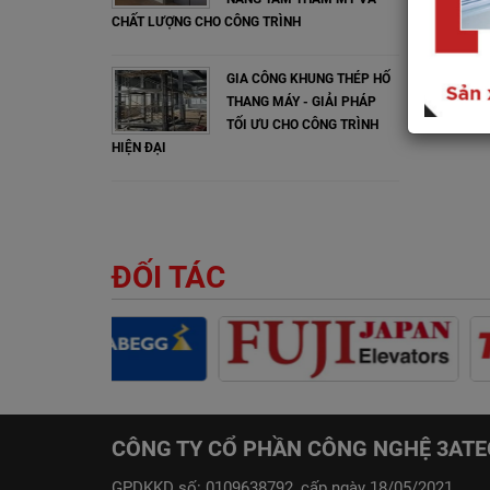
CHẤT LƯỢNG CHO CÔNG TRÌNH
GIA CÔNG KHUNG THÉP HỐ
THANG MÁY - GIẢI PHÁP
TỐI ƯU CHO CÔNG TRÌNH
HIỆN ĐẠI
ĐỐI TÁC
CÔNG TY CỔ PHẦN CÔNG NGHỆ 3AT
GPDKKD số: 0109638792, cấp ngày 18/05/2021