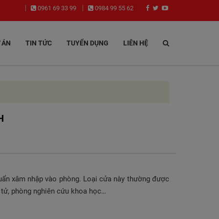
0961 69 33 99
0984 99 55 62
 ÁN
TIN TỨC
TUYỂN DỤNG
LIÊN HỆ
H
khuẩn xâm nhập vào phòng. Loại cửa này thường được
n tử, phòng nghiên cứu khoa học…