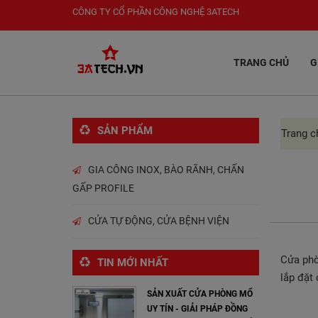
CÔNG TY CỔ PHẦN CÔNG NGHỆ 3ATECH
TRANG CHỦ
G
SẢN PHẨM
Trang c
GIA CÔNG INOX, BÀO RÃNH, CHẤN
GẤP PROFILE
CỬA TỰ ĐỘNG, CỬA BỆNH VIỆN
Cửa phò
TIN MỚI NHẤT
lắp đặt
SẢN XUẤT CỬA PHÒNG MỔ
UY TÍN - GIẢI PHÁP ĐỒNG