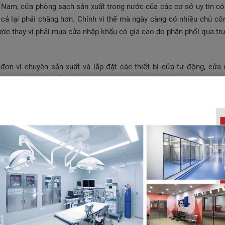
t Nam, cửa phòng sạch sản xuất trong nước của các cơ sở uy tín c
á cả lại phải chăng hơn. Chính vì thế mà ngày càng có nhiều chủ cô
ước thay vì phải mua cửa nhập khẩu có giá cao do phân phối qua tru
đơn vị chuyên sản xuất và lắp đặt các thiết bị cửa tự động, cửa 
mang đến sản phẩm cửa phòng sạch không chỉ chất lượng mà cò
ạch sản xuất tại Fujido đáp ứng được những tiêu chí:
ông bị gỉ sét nhờ được làm từ nguyên liệu inox sus 304 nhập khẩu 
ng với hệ thống công tắc đóng mở thông minh (chân, cùi trỏ…) giúp
dàng.
cao su đóng kín gần như tuyệt đối, ngăn chặn tối đa bụi bẩn, vi khu
h thẩm mỹ cao, bền mặt sáng bóng, giúp công trình thêm đẹp và sang
, cách nhiệt, không móp méo, an toàn với người dùng.
 liên quan