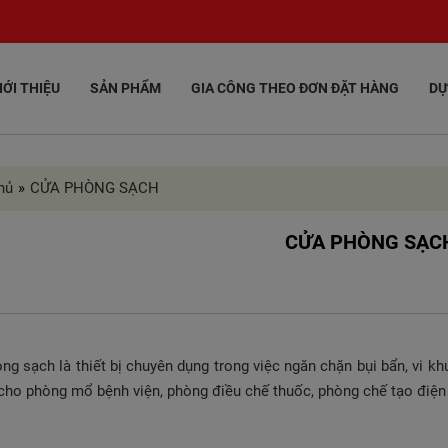
IỚI THIỆU
SẢN PHẨM
GIA CÔNG THEO ĐƠN ĐẶT HÀNG
DỰ
hủ
»
CỬA PHÒNG SẠCH
CỬA PHÒNG SẠC
ng sạch là thiết bị chuyên dụng trong việc ngăn chặn bụi bẩn, vi 
 cho phòng mổ bệnh viện, phòng điều chế thuốc, phòng chế tạo điệ