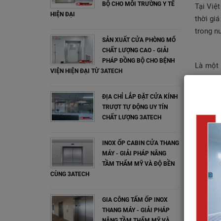
BỘ CHO MÔI TRƯỜNG Y TẾ
Tại Việ
HIỆN ĐẠI
thời gi
trong n
SẢN XUẤT CỬA PHÒNG MỔ
CHẤT LƯỢNG CAO - GIẢI
PHÁP ĐỒNG BỘ CHO BỆNH
Là một 
VIỆN HIỆN ĐẠI TỪ 3ATECH
Fujido 
phòng s
ĐỊA CHỈ LẮP ĐẶT CỬA KÍNH
Bền, kh
TRƯỢT TỰ ĐỘNG UY TÍN
CHẤT LƯỢNG 3ATECH
Tiện dụ
nên dễ 
INOX ỐP CABIN CỬA THANG
Gioăng 
MÁY - GIẢI PHÁP NÂNG
Đạt tín
TẦM THẨM MỸ VÀ ĐỘ BỀN
Cách âm
CÙNG 3ATECH
Tin
GIA CÔNG TẤM ỐP INOX
THANG MÁY - GIẢI PHÁP
NÂNG TẦM THẨM MỸ VÀ