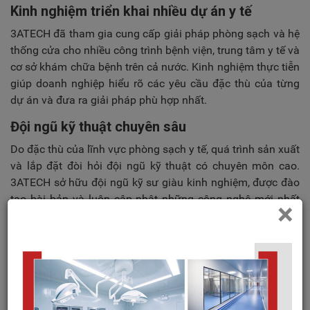
Kinh nghiệm triển khai nhiều dự án y tế
3ATECH đã tham gia cung cấp giải pháp phòng sạch và hệ
thống cửa cho nhiều công trình bệnh viện, trung tâm y tế và
cơ sở khám chữa bệnh trên cả nước. Kinh nghiệm thực tiễn
giúp doanh nghiệp hiểu rõ các yêu cầu đặc thù của từng
dự án và đưa ra giải pháp phù hợp nhất.
Đội ngũ kỹ thuật chuyên sâu
Do đặc thù của lĩnh vực phòng sạch y tế, quá trình sản xuất
và lắp đặt đòi hỏi đội ngũ kỹ thuật có chuyên môn cao.
3ATECH sở hữu đội ngũ kỹ sư giàu kinh nghiệm, được đào
tạo bài bản và luôn cập nhật những công nghệ mới nhất
×
trong ngành.
Điều này giúp doanh nghiệp không chỉ cung cấp sản phẩm
chất lượng mà còn đồng hành cùng khách hàng trong suốt
quá trình triển khai dự án.
Giải pháp đồng bộ từ tư vấn đến lắp đặt