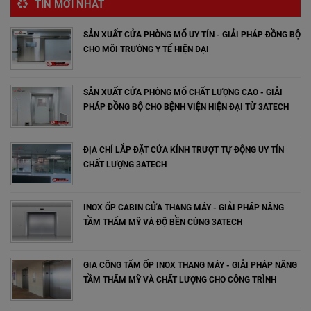
TIN MỚI NHẤT
SẢN XUẤT CỬA PHÒNG MỔ UY TÍN - GIẢI PHÁP ĐỒNG BỘ
CHO MÔI TRƯỜNG Y TẾ HIỆN ĐẠI
SẢN XUẤT CỬA PHÒNG MỔ CHẤT LƯỢNG CAO - GIẢI
PHÁP ĐỒNG BỘ CHO BỆNH VIỆN HIỆN ĐẠI TỪ 3ATECH
ĐỊA CHỈ LẮP ĐẶT CỬA KÍNH TRƯỢT TỰ ĐỘNG UY TÍN
CHẤT LƯỢNG 3ATECH
INOX ỐP CABIN CỬA THANG MÁY - GIẢI PHÁP NÂNG
TẦM THẨM MỸ VÀ ĐỘ BỀN CÙNG 3ATECH
GIA CÔNG TẤM ỐP INOX THANG MÁY - GIẢI PHÁP NÂNG
TẦM THẨM MỸ VÀ CHẤT LƯỢNG CHO CÔNG TRÌNH