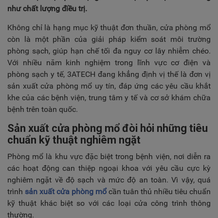
TUYỂN DỤNG
như chất lượng điều trị.
LIÊN HỆ
Không chỉ là hạng mục kỹ thuật đơn thuần, cửa phòng mổ
còn là một phần của giải pháp kiểm soát môi trường
phòng sạch, giúp hạn chế tối đa nguy cơ lây nhiễm chéo.
Với nhiều năm kinh nghiệm trong lĩnh vực cơ điện và
phòng sạch y tế, 3ATECH đang khẳng định vị thế là đơn vị
sản xuất cửa phòng mổ uy tín, đáp ứng các yêu cầu khắt
khe của các bệnh viện, trung tâm y tế và cơ sở khám chữa
bệnh trên toàn quốc.
Sản xuất cửa phòng mổ đòi hỏi những tiêu
chuẩn kỹ thuật nghiêm ngặt
Phòng mổ là khu vực đặc biệt trong bệnh viện, nơi diễn ra
các hoạt động can thiệp ngoại khoa với yêu cầu cực kỳ
nghiêm ngặt về độ sạch và mức độ an toàn. Vì vậy, quá
trình
sản xuất cửa phòng mổ
cần tuân thủ nhiều tiêu chuẩn
kỹ thuật khác biệt so với các loại cửa công trình thông
thường.