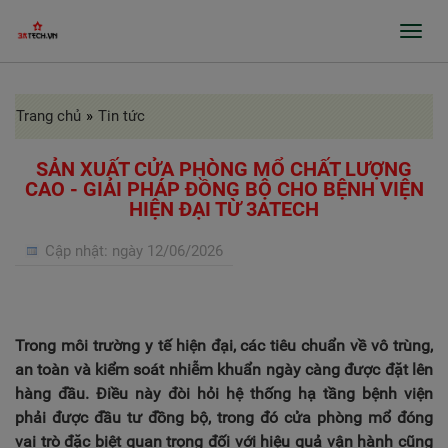
Toggl
navig
Trang chủ
»
Tin tức
GIỚI THIỆU
SẢN PHẨM
SẢN XUẤT CỬA PHÒNG MỔ CHẤT LƯỢNG
CAO - GIẢI PHÁP ĐỒNG BỘ CHO BỆNH VIỆN
HIỆN ĐẠI TỪ 3ATECH
GIA CÔNG INOX, BÀO RÃNH, CHẤN GẤP
PROFILE
Cập nhật:
ngày 12/06/2026
CỬA TỰ ĐỘNG, CỬA BỆNH VIỆN
GIA CÔNG THEO ĐƠN ĐẶT HÀNG
Trong môi trường y tế hiện đại, các tiêu chuẩn về vô trùng,
DỰ ÁN
an toàn và kiểm soát nhiễm khuẩn ngày càng được đặt lên
hàng đầu. Điều này đòi hỏi hệ thống hạ tầng bệnh viện
TIN TỨC
phải được đầu tư đồng bộ, trong đó cửa phòng mổ đóng
vai trò đặc biệt quan trọng đối với hiệu quả vận hành cũng