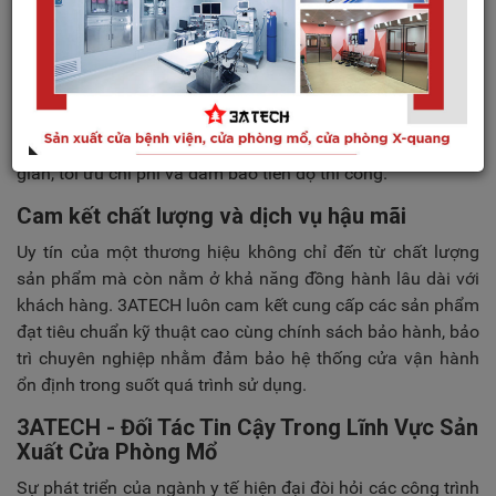
Thay vì chỉ cung cấp sản phẩm đơn lẻ, 3ATECH mang đến
giải pháp tổng thể bao gồm khảo sát hiện trạng, tư vấn kỹ
thuật, thiết kế, sản xuất, vận chuyển, lắp đặt và bảo trì sau
bàn giao.
Mô hình dịch vụ trọn gói giúp chủ đầu tư tiết kiệm thời
gian, tối ưu chi phí và đảm bảo tiến độ thi công.
Cam kết chất lượng và dịch vụ hậu mãi
Uy tín của một thương hiệu không chỉ đến từ chất lượng
sản phẩm mà còn nằm ở khả năng đồng hành lâu dài với
khách hàng. 3ATECH luôn cam kết cung cấp các sản phẩm
đạt tiêu chuẩn kỹ thuật cao cùng chính sách bảo hành, bảo
trì chuyên nghiệp nhằm đảm bảo hệ thống cửa vận hành
ổn định trong suốt quá trình sử dụng.
3ATECH - Đối Tác Tin Cậy Trong Lĩnh Vực Sản
Xuất Cửa Phòng Mổ
Sự phát triển của ngành y tế hiện đại đòi hỏi các công trình