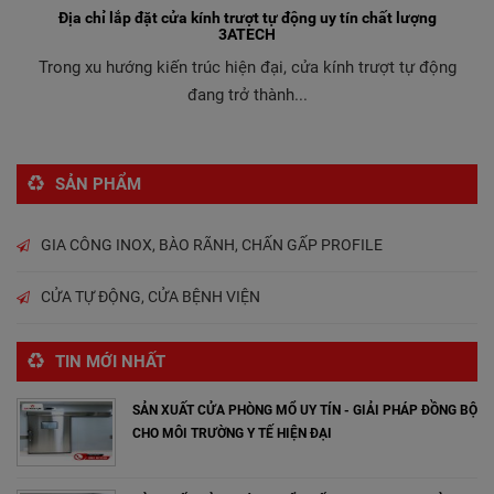
Địa chỉ lắp đặt cửa kính trượt tự động uy tín chất lượng
3ATECH
Trong xu hướng kiến trúc hiện đại, cửa kính trượt tự động
đang trở thành...
SẢN PHẨM
GIA CÔNG INOX, BÀO RÃNH, CHẤN GẤP PROFILE
CỬA TỰ ĐỘNG, CỬA BỆNH VIỆN
TIN MỚI NHẤT
SẢN XUẤT CỬA PHÒNG MỔ UY TÍN - GIẢI PHÁP ĐỒNG BỘ
CHO MÔI TRƯỜNG Y TẾ HIỆN ĐẠI