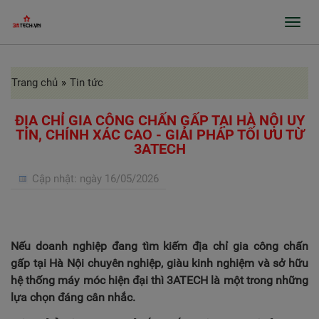
Toggl
navig
Trang chủ
»
Tin tức
GIỚI THIỆU
SẢN PHẨM
ĐỊA CHỈ GIA CÔNG CHẤN GẤP TẠI HÀ NỘI UY
TÍN, CHÍNH XÁC CAO - GIẢI PHÁP TỐI ƯU TỪ
3ATECH
GIA CÔNG INOX, BÀO RÃNH, CHẤN GẤP
PROFILE
Cập nhật:
ngày 16/05/2026
CỬA TỰ ĐỘNG, CỬA BỆNH VIỆN
GIA CÔNG THEO ĐƠN ĐẶT HÀNG
Nếu doanh nghiệp đang tìm kiếm địa chỉ gia công chấn
DỰ ÁN
gấp tại Hà Nội chuyên nghiệp, giàu kinh nghiệm và sở hữu
hệ thống máy móc hiện đại thì 3ATECH là một trong những
TIN TỨC
lựa chọn đáng cân nhắc.