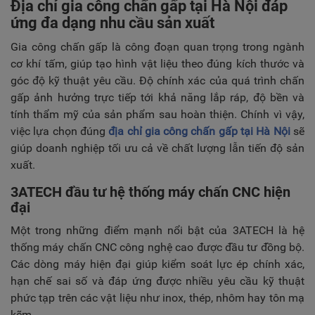
Địa chỉ gia công chấn gấp tại Hà Nội đáp
TUYỂN DỤNG
ứng đa dạng nhu cầu sản xuất
LIÊN HỆ
Gia công chấn gấp là công đoạn quan trọng trong ngành
cơ khí tấm, giúp tạo hình vật liệu theo đúng kích thước và
góc độ kỹ thuật yêu cầu. Độ chính xác của quá trình chấn
gấp ảnh hưởng trực tiếp tới khả năng lắp ráp, độ bền và
tính thẩm mỹ của sản phẩm sau hoàn thiện. Chính vì vậy,
việc lựa chọn đúng
địa chỉ gia công chấn gấp tại Hà Nội
sẽ
giúp doanh nghiệp tối ưu cả về chất lượng lẫn tiến độ sản
xuất.
3ATECH đầu tư hệ thống máy chấn CNC hiện
đại
Một trong những điểm mạnh nổi bật của 3ATECH là hệ
thống máy chấn CNC công nghệ cao được đầu tư đồng bộ.
Các dòng máy hiện đại giúp kiểm soát lực ép chính xác,
hạn chế sai số và đáp ứng được nhiều yêu cầu kỹ thuật
phức tạp trên các vật liệu như inox, thép, nhôm hay tôn mạ
kẽm.