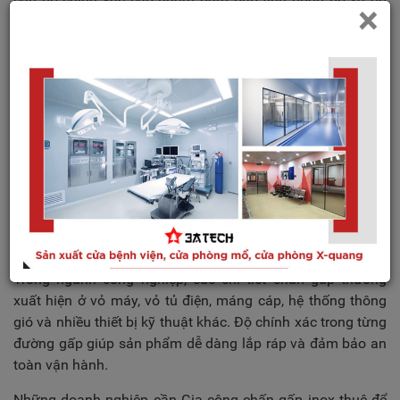
×
bền trong quá trình vận hành.
Ngoài lĩnh vực cửa tự động, các sản phẩm nội thất inox
như kệ, tủ, quầy bar hay thiết bị bếp công nghiệp cũng cần
gia công chấn gấp để tạo hình thẩm mỹ và tăng độ cứng
cho kết cấu.
Với kinh nghiệm thực hiện nhiều dự án thực tế, 3ATECH có
khả năng đáp ứng tốt những yêu cầu kỹ thuật khắt khe
trong lĩnh vực này.
Ứng dụng trong sản xuất công nghiệp và thiết
bị điện
Trong ngành công nghiệp, các chi tiết chấn gấp thường
xuất hiện ở vỏ máy, vỏ tủ điện, máng cáp, hệ thống thông
gió và nhiều thiết bị kỹ thuật khác. Độ chính xác trong từng
đường gấp giúp sản phẩm dễ dàng lắp ráp và đảm bảo an
toàn vận hành.
Những doanh nghiệp cần Gia công chấn gấp inox thuê để