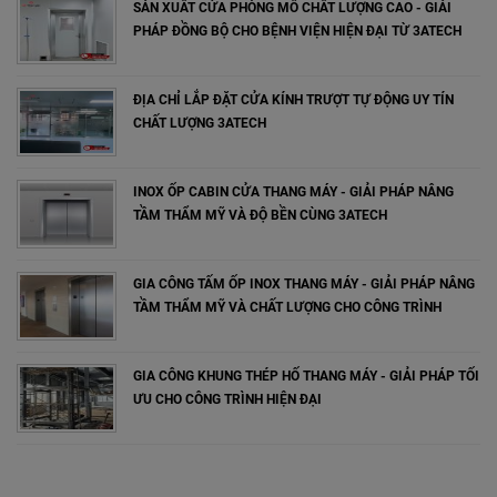
SẢN XUẤT CỬA PHÒNG MỔ CHẤT LƯỢNG CAO - GIẢI
PHÁP ĐỒNG BỘ CHO BỆNH VIỆN HIỆN ĐẠI TỪ 3ATECH
ĐỊA CHỈ LẮP ĐẶT CỬA KÍNH TRƯỢT TỰ ĐỘNG UY TÍN
CHẤT LƯỢNG 3ATECH
INOX ỐP CABIN CỬA THANG MÁY - GIẢI PHÁP NÂNG
TẦM THẨM MỸ VÀ ĐỘ BỀN CÙNG 3ATECH
GIA CÔNG TẤM ỐP INOX THANG MÁY - GIẢI PHÁP NÂNG
TẦM THẨM MỸ VÀ CHẤT LƯỢNG CHO CÔNG TRÌNH
GIA CÔNG KHUNG THÉP HỐ THANG MÁY - GIẢI PHÁP TỐI
ƯU CHO CÔNG TRÌNH HIỆN ĐẠI