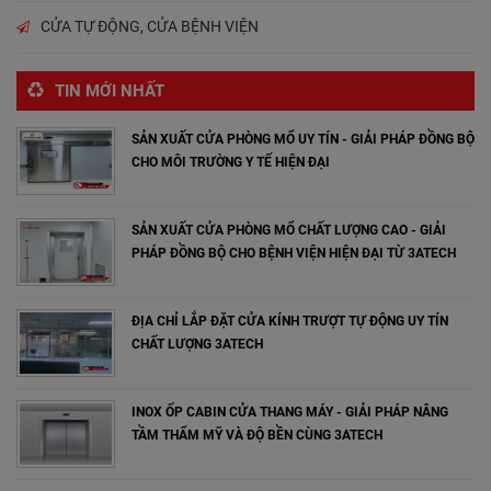
CỬA TỰ ĐỘNG, CỬA BỆNH VIỆN
TIN MỚI NHẤT
SẢN XUẤT CỬA PHÒNG MỔ UY TÍN - GIẢI PHÁP ĐỒNG BỘ
CHO MÔI TRƯỜNG Y TẾ HIỆN ĐẠI
SẢN XUẤT CỬA PHÒNG MỔ CHẤT LƯỢNG CAO - GIẢI
PHÁP ĐỒNG BỘ CHO BỆNH VIỆN HIỆN ĐẠI TỪ 3ATECH
ĐỊA CHỈ LẮP ĐẶT CỬA KÍNH TRƯỢT TỰ ĐỘNG UY TÍN
CHẤT LƯỢNG 3ATECH
INOX ỐP CABIN CỬA THANG MÁY - GIẢI PHÁP NÂNG
TẦM THẨM MỸ VÀ ĐỘ BỀN CÙNG 3ATECH