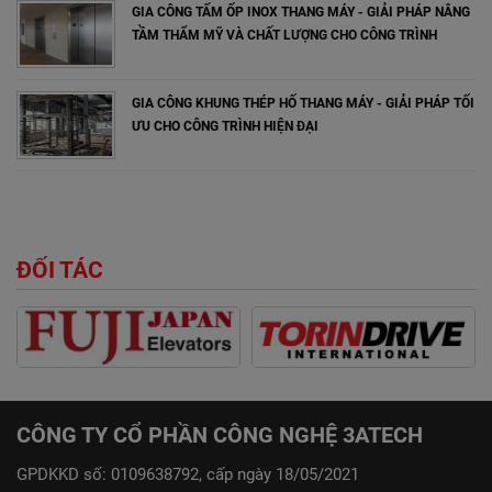
GIA CÔNG TẤM ỐP INOX THANG MÁY - GIẢI PHÁP NÂNG
TẦM THẨM MỸ VÀ CHẤT LƯỢNG CHO CÔNG TRÌNH
GIA CÔNG KHUNG THÉP HỐ THANG MÁY - GIẢI PHÁP TỐI
ƯU CHO CÔNG TRÌNH HIỆN ĐẠI
ĐỐI TÁC
CÔNG TY CỔ PHẦN CÔNG NGHỆ 3ATECH
GPDKKD số: 0109638792, cấp ngày 18/05/2021