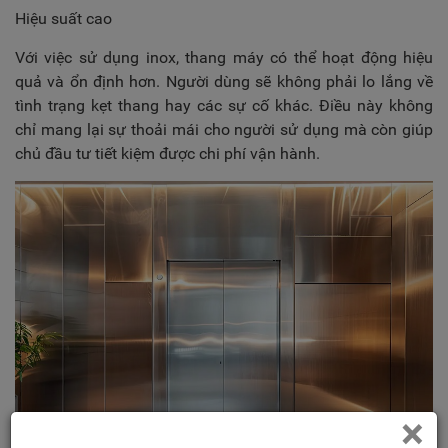
Hiệu suất cao
Với việc sử dụng inox, thang máy có thể hoạt động hiệu
quả và ổn định hơn. Người dùng sẽ không phải lo lắng về
tình trạng kẹt thang hay các sự cố khác. Điều này không
chỉ mang lại sự thoải mái cho người sử dụng mà còn giúp
chủ đầu tư tiết kiệm được chi phí vận hành.
×