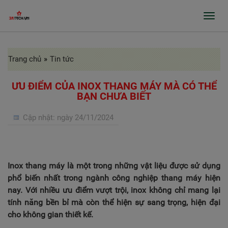
Toggl
navig
Trang chủ
»
Tin tức
GIỚI THIỆU
SẢN PHẨM
ƯU ĐIỂM CỦA INOX THANG MÁY MÀ CÓ THỂ
BẠN CHƯA BIẾT
GIA CÔNG INOX, BÀO RÃNH, CHẤN GẤP
Cập nhật:
ngày 24/11/2024
PROFILE
CỬA TỰ ĐỘNG, CỬA BỆNH VIỆN
GIA CÔNG THEO ĐƠN ĐẶT HÀNG
Inox thang máy là một trong những vật liệu được sử dụng
phổ biến nhất trong ngành công nghiệp thang máy hiện
DỰ ÁN
nay. Với nhiều ưu điểm vượt trội, inox không chỉ mang lại
tính năng bền bỉ mà còn thể hiện sự sang trọng, hiện đại
TIN TỨC
cho không gian thiết kế.