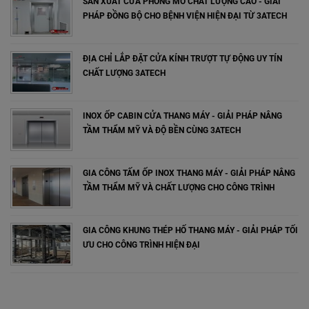
SẢN XUẤT CỬA PHÒNG MỔ CHẤT LƯỢNG CAO - GIẢI
PHÁP ĐỒNG BỘ CHO BỆNH VIỆN HIỆN ĐẠI TỪ 3ATECH
ĐỊA CHỈ LẮP ĐẶT CỬA KÍNH TRƯỢT TỰ ĐỘNG UY TÍN
CHẤT LƯỢNG 3ATECH
INOX ỐP CABIN CỬA THANG MÁY - GIẢI PHÁP NÂNG
TẦM THẨM MỸ VÀ ĐỘ BỀN CÙNG 3ATECH
GIA CÔNG TẤM ỐP INOX THANG MÁY - GIẢI PHÁP NÂNG
TẦM THẨM MỸ VÀ CHẤT LƯỢNG CHO CÔNG TRÌNH
GIA CÔNG KHUNG THÉP HỐ THANG MÁY - GIẢI PHÁP TỐI
ƯU CHO CÔNG TRÌNH HIỆN ĐẠI