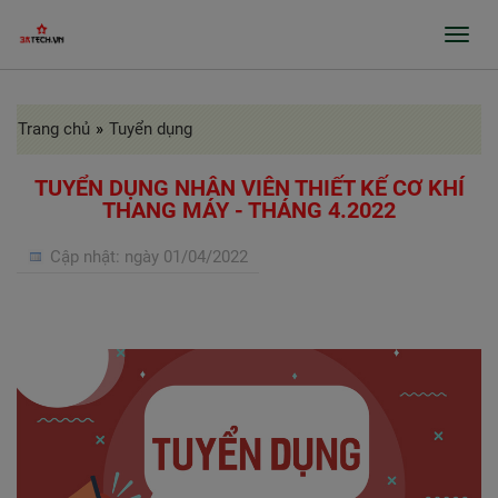
Toggl
navig
Trang chủ
»
Tuyển dụng
GIỚI THIỆU
SẢN PHẨM
TUYỂN DỤNG NHÂN VIÊN THIẾT KẾ CƠ KHÍ
THANG MÁY - THÁNG 4.2022
GIA CÔNG INOX, BÀO RÃNH, CHẤN GẤP
Cập nhật:
ngày 01/04/2022
PROFILE
CỬA TỰ ĐỘNG, CỬA BỆNH VIỆN
GIA CÔNG THEO ĐƠN ĐẶT HÀNG
DỰ ÁN
TIN TỨC