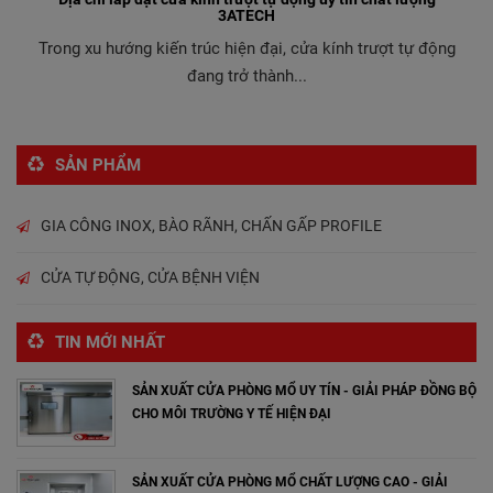
3ATECH
Trong xu hướng kiến trúc hiện đại, cửa kính trượt tự động
đang trở thành...
SẢN PHẨM
GIA CÔNG INOX, BÀO RÃNH, CHẤN GẤP PROFILE
CỬA TỰ ĐỘNG, CỬA BỆNH VIỆN
TIN MỚI NHẤT
SẢN XUẤT CỬA PHÒNG MỔ UY TÍN - GIẢI PHÁP ĐỒNG BỘ
CHO MÔI TRƯỜNG Y TẾ HIỆN ĐẠI
SẢN XUẤT CỬA PHÒNG MỔ CHẤT LƯỢNG CAO - GIẢI