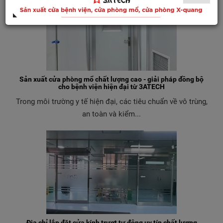
Sản xuất cửa phòng mổ chất lượng cao - giải pháp đồng bộ
cho bệnh viện hiện đại từ 3ATECH
Trong môi trường y tế hiện đại, các tiêu chuẩn về vô trùng,
an toàn và kiểm...
Địa chỉ lắp đặt cửa kính trượt tự động uy tín chất lượng