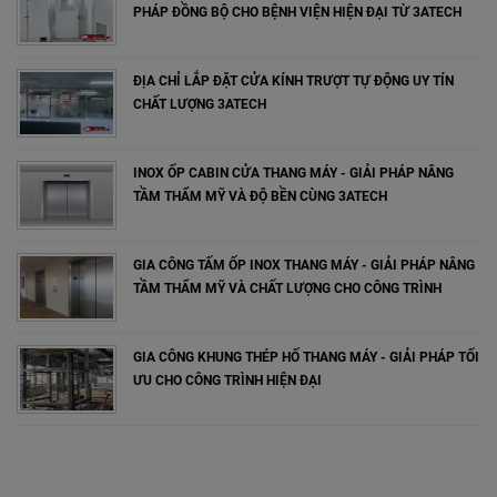
PHÁP ĐỒNG BỘ CHO BỆNH VIỆN HIỆN ĐẠI TỪ 3ATECH
ĐỊA CHỈ LẮP ĐẶT CỬA KÍNH TRƯỢT TỰ ĐỘNG UY TÍN
CHẤT LƯỢNG 3ATECH
INOX ỐP CABIN CỬA THANG MÁY - GIẢI PHÁP NÂNG
TẦM THẨM MỸ VÀ ĐỘ BỀN CÙNG 3ATECH
GIA CÔNG TẤM ỐP INOX THANG MÁY - GIẢI PHÁP NÂNG
TẦM THẨM MỸ VÀ CHẤT LƯỢNG CHO CÔNG TRÌNH
GIA CÔNG KHUNG THÉP HỐ THANG MÁY - GIẢI PHÁP TỐI
ƯU CHO CÔNG TRÌNH HIỆN ĐẠI