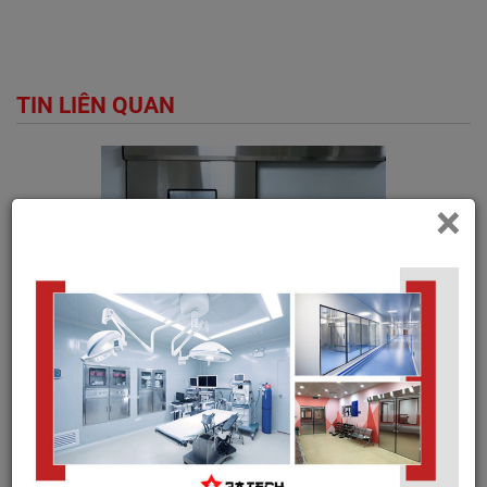
TIN LIÊN QUAN
×
Sản xuất cửa phòng mổ uy tín - giải pháp đồng bộ cho môi
trường y tế hiện đại
Trong các công trình y tế hiện nay, phòng mổ được xem là
khu vực có yêu cầu...