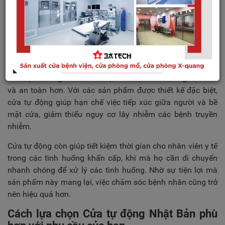
cửa tự động Nhật Bản hiện nay còn được tích hợp hệ thống
điều khiển thông minh, cho phép người dùng kiểm soát cửa
thông qua smartphone hoặc tablet.
Trong các bệnh viện và cơ sở y tế
Trong các cơ sở y tế, cửa tự động Nhật Bản không chỉ giúp
tiết kiệm thời gian mà còn tạo ra một môi trường sạch sẽ
và an toàn hơn. Với các sản phẩm được thiết kế đặc biệt,
cửa tự động giúp hạn chế việc tiếp xúc giữa người và bề
mặt cửa, giảm thiểu nguy cơ lây nhiễm các bệnh truyền
nhiễm.
Cửa tự động còn giúp tiết kiệm thời gian cho nhân viên y tế
trong các tình huống khẩn cấp, khi mà họ cần di chuyển
nhanh chóng để xử lý các tình huống. Nhờ sự tiện lợi mà
sản phẩm này mang lại, việc chăm sóc bệnh nhân cũng trở
nên hiệu quả hơn.
Cách lựa chọn Cửa tự động Nhật Bản phù