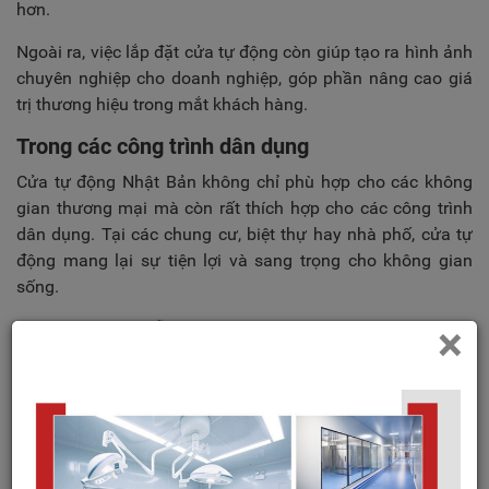
hơn.
Ngoài ra, việc lắp đặt cửa tự động còn giúp tạo ra hình ảnh
chuyên nghiệp cho doanh nghiệp, góp phần nâng cao giá
trị thương hiệu trong mắt khách hàng.
Trong các công trình dân dụng
Cửa tự động Nhật Bản không chỉ phù hợp cho các không
gian thương mại mà còn rất thích hợp cho các công trình
dân dụng. Tại các chung cư, biệt thự hay nhà phố, cửa tự
động mang lại sự tiện lợi và sang trọng cho không gian
sống.
Chúng ta có thể dễ dàng thấy được sự hiện đại của cửa tự
×
động trong các dự án bất động sản cao cấp. Không chỉ vậy,
cửa tự động còn phù hợp cho những gia đình có người già
hoặc khuyết tật, giúp họ dễ dàng ra vào mà không gặp khó
khăn gì.
Đặc biệt, với sự phát triển của công nghệ, nhiều sản phẩm