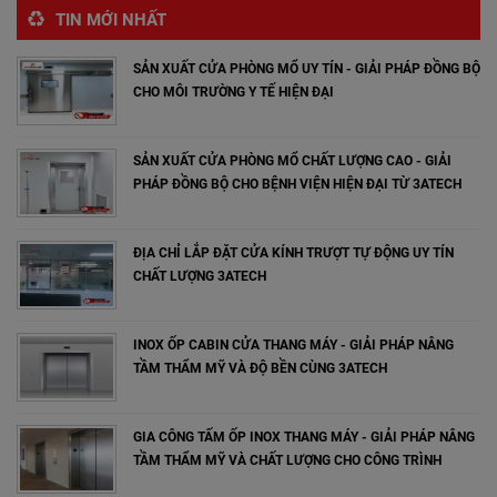
TIN MỚI NHẤT
SẢN XUẤT CỬA PHÒNG MỔ UY TÍN - GIẢI PHÁP ĐỒNG BỘ
CHO MÔI TRƯỜNG Y TẾ HIỆN ĐẠI
SẢN XUẤT CỬA PHÒNG MỔ CHẤT LƯỢNG CAO - GIẢI
PHÁP ĐỒNG BỘ CHO BỆNH VIỆN HIỆN ĐẠI TỪ 3ATECH
ĐỊA CHỈ LẮP ĐẶT CỬA KÍNH TRƯỢT TỰ ĐỘNG UY TÍN
CHẤT LƯỢNG 3ATECH
INOX ỐP CABIN CỬA THANG MÁY - GIẢI PHÁP NÂNG
TẦM THẨM MỸ VÀ ĐỘ BỀN CÙNG 3ATECH
GIA CÔNG TẤM ỐP INOX THANG MÁY - GIẢI PHÁP NÂNG
TẦM THẨM MỸ VÀ CHẤT LƯỢNG CHO CÔNG TRÌNH