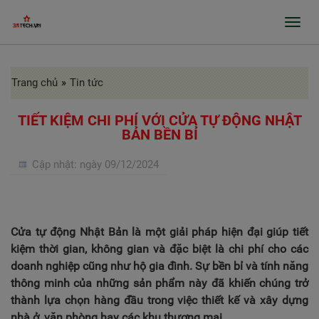
Toggl
navig
Trang chủ
»
Tin tức
GIỚI THIỆU
SẢN PHẨM
TIẾT KIỆM CHI PHÍ VỚI CỬA TỰ ĐỘNG NHẬT
BẢN BỀN BỈ
GIA CÔNG INOX, BÀO RÃNH, CHẤN GẤP
Cập nhật:
ngày 09/12/2024
PROFILE
CỬA TỰ ĐỘNG, CỬA BỆNH VIỆN
GIA CÔNG THEO ĐƠN ĐẶT HÀNG
Cửa tự động Nhật Bản là một giải pháp hiện đại giúp tiết
kiệm thời gian, không gian và đặc biệt là chi phí cho các
DỰ ÁN
doanh nghiệp cũng như hộ gia đình. Sự bền bỉ và tính năng
thông minh của những sản phẩm này đã khiến chúng trở
TIN TỨC
thành lựa chọn hàng đầu trong việc thiết kế và xây dựng
nhà ở, văn phòng hay các khu thương mại.