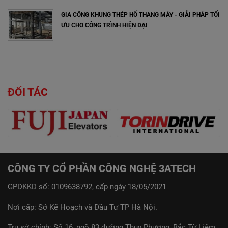
GIA CÔNG KHUNG THÉP HỐ THANG MÁY - GIẢI PHÁP TỐI
ƯU CHO CÔNG TRÌNH HIỆN ĐẠI
ĐỐI TÁC
CÔNG TY CỔ PHẦN CÔNG NGHỆ 3ATECH
GPDKKD số: 0109638792, cấp ngày 18/05/2021
Nơi cấp: Sở Kế Hoạch và Đầu Tư TP Hà Nội.
Trụ sở chính: Số 16, ngõ 83 đường Thụy Phương, Bắc Từ Liêm,