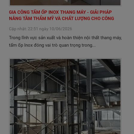
GIA CÔNG TẤM ỐP INOX THANG MÁY - GIẢI PHÁP
NÂNG TẦM THẨM MỸ VÀ CHẤT LƯỢNG CHO CÔNG
TRÌNH
Cập nhật: 22:51 ngày 10/06/2026
Trong lĩnh vực sản xuất và hoàn thiện nội thất thang máy,
tấm ốp Inox đóng vai trò quan trọng trong...