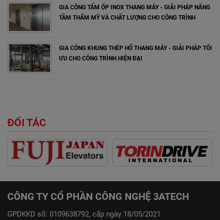
GIA CÔNG TẤM ỐP INOX THANG MÁY - GIẢI PHÁP NÂNG
TẦM THẨM MỸ VÀ CHẤT LƯỢNG CHO CÔNG TRÌNH
GIA CÔNG KHUNG THÉP HỐ THANG MÁY - GIẢI PHÁP TỐI
ƯU CHO CÔNG TRÌNH HIỆN ĐẠI
ĐỐI TÁC
CÔNG TY CỔ PHẦN CÔNG NGHỆ 3ATECH
GPDKKD số: 0109638792, cấp ngày 18/05/2021