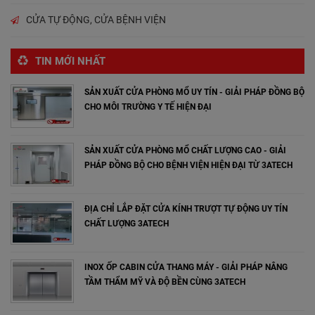
CỬA TỰ ĐỘNG, CỬA BỆNH VIỆN
TIN MỚI NHẤT
SẢN XUẤT CỬA PHÒNG MỔ UY TÍN - GIẢI PHÁP ĐỒNG BỘ
CHO MÔI TRƯỜNG Y TẾ HIỆN ĐẠI
SẢN XUẤT CỬA PHÒNG MỔ CHẤT LƯỢNG CAO - GIẢI
PHÁP ĐỒNG BỘ CHO BỆNH VIỆN HIỆN ĐẠI TỪ 3ATECH
ĐỊA CHỈ LẮP ĐẶT CỬA KÍNH TRƯỢT TỰ ĐỘNG UY TÍN
CHẤT LƯỢNG 3ATECH
INOX ỐP CABIN CỬA THANG MÁY - GIẢI PHÁP NÂNG
TẦM THẨM MỸ VÀ ĐỘ BỀN CÙNG 3ATECH