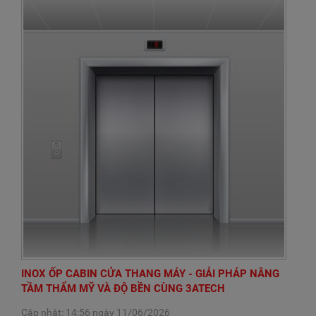
INOX ỐP CABIN CỬA THANG MÁY - GIẢI PHÁP NÂNG
TẦM THẨM MỸ VÀ ĐỘ BỀN CÙNG 3ATECH
Cập nhật: 14:56 ngày 11/06/2026