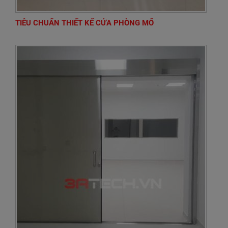
TIÊU CHUẨN THIẾT KẾ CỬA PHÒNG MỔ