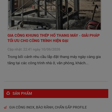
GIA CÔNG KHUNG THÉP HỐ THANG MÁY - GIẢI PHÁP
TỐI ƯU CHO CÔNG TRÌNH HIỆN ĐẠI
Cập nhật: 22:41 ngày 10/06/2026
Trong bối cảnh nhu cầu lắp đặt thang máy ngày càng gia
tăng tại các công trình nhà ở, văn phòng, khách...
SẢN PHẨM
GIA CÔNG INOX, BÀO RÃNH, CHẤN GẤP PROFILE