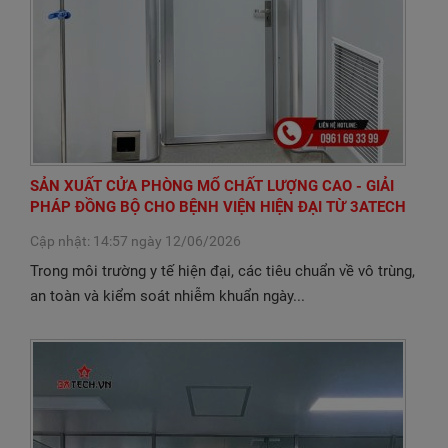
SẢN XUẤT CỬA PHÒNG MỔ CHẤT LƯỢNG CAO - GIẢI
PHÁP ĐỒNG BỘ CHO BỆNH VIỆN HIỆN ĐẠI TỪ 3ATECH
Cập nhật: 14:57 ngày 12/06/2026
Trong môi trường y tế hiện đại, các tiêu chuẩn về vô trùng,
an toàn và kiểm soát nhiễm khuẩn ngày...