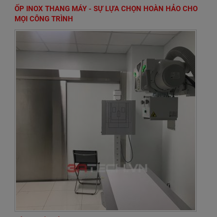
ỐP INOX THANG MÁY - SỰ LỰA CHỌN HOÀN HẢO CHO
MỌI CÔNG TRÌNH