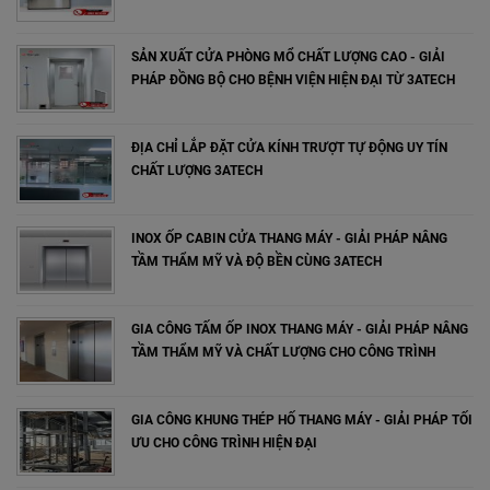
SẢN XUẤT CỬA PHÒNG MỔ CHẤT LƯỢNG CAO - GIẢI
PHÁP ĐỒNG BỘ CHO BỆNH VIỆN HIỆN ĐẠI TỪ 3ATECH
ĐỊA CHỈ LẮP ĐẶT CỬA KÍNH TRƯỢT TỰ ĐỘNG UY TÍN
CHẤT LƯỢNG 3ATECH
INOX ỐP CABIN CỬA THANG MÁY - GIẢI PHÁP NÂNG
TẦM THẨM MỸ VÀ ĐỘ BỀN CÙNG 3ATECH
GIA CÔNG TẤM ỐP INOX THANG MÁY - GIẢI PHÁP NÂNG
TẦM THẨM MỸ VÀ CHẤT LƯỢNG CHO CÔNG TRÌNH
GIA CÔNG KHUNG THÉP HỐ THANG MÁY - GIẢI PHÁP TỐI
ƯU CHO CÔNG TRÌNH HIỆN ĐẠI