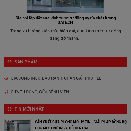
Địa chỉ lắp đặt cửa kính trượt tự động uy tín chất lượng
3ATECH
Trong xu hướng kiến trúc hiện đại, cửa kính trượt tự động
đang trở thành...
SẢN PHẨM
GIA CÔNG INOX, BÀO RÃNH, CHẤN GẤP PROFILE
CỬA TỰ ĐỘNG, CỬA BỆNH VIỆN
TIN MỚI NHẤT
SẢN XUẤT CỬA PHÒNG MỔ UY TÍN - GIẢI PHÁP ĐỒNG BỘ
CHO MÔI TRƯỜNG Y TẾ HIỆN ĐẠI