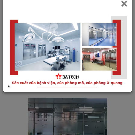
×
khu vực có yêu cầu...
Sản xuất cửa phòng mổ chất lượng cao - giải pháp đồng bộ
cho bệnh viện hiện đại từ 3ATECH
Trong môi trường y tế hiện đại, các tiêu chuẩn về vô trùng,
an toàn và kiểm...