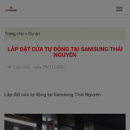
Toggl
navig
Trang chủ
»
Dự án
GIỚI THIỆU
SẢN PHẨM
LẮP ĐẶT CỬA TỰ ĐỘNG TẠI SAMSUNG THÁI
NGUYÊN
GIA CÔNG INOX, BÀO RÃNH, CHẤN GẤP
Cập nhật:
ngày 29/11/-0001
PROFILE
CỬA TỰ ĐỘNG, CỬA BỆNH VIỆN
GIA CÔNG THEO ĐƠN ĐẶT HÀNG
Lắp đặt cửa tự động tại Samsung Thái Nguyên
DỰ ÁN
TIN TỨC