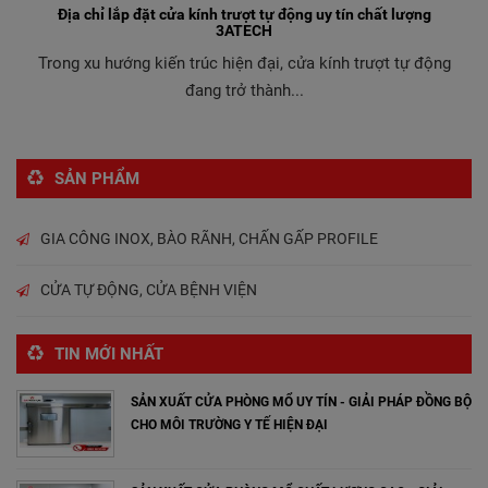
Địa chỉ lắp đặt cửa kính trượt tự động uy tín chất lượng
3ATECH
Trong xu hướng kiến trúc hiện đại, cửa kính trượt tự động
đang trở thành...
SẢN PHẨM
GIA CÔNG INOX, BÀO RÃNH, CHẤN GẤP PROFILE
CỬA TỰ ĐỘNG, CỬA BỆNH VIỆN
TIN MỚI NHẤT
SẢN XUẤT CỬA PHÒNG MỔ UY TÍN - GIẢI PHÁP ĐỒNG BỘ
CHO MÔI TRƯỜNG Y TẾ HIỆN ĐẠI