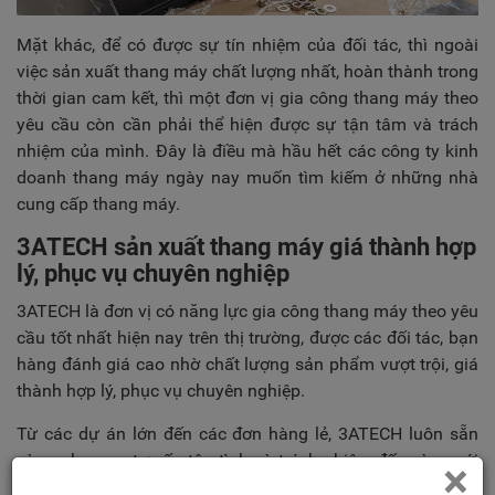
Mặt khác, để có được sự tín nhiệm của đối tác, thì ngoài
việc sản xuất thang máy chất lượng nhất, hoàn thành trong
thời gian cam kết, thì một đơn vị gia công thang máy theo
yêu cầu còn cần phải thể hiện được sự tận tâm và trách
nhiệm của mình. Đây là điều mà hầu hết các công ty kinh
doanh thang máy ngày nay muốn tìm kiếm ở những nhà
cung cấp thang máy.
3ATECH sản xuất thang máy giá thành hợp
lý, phục vụ chuyên nghiệp
3ATECH là đơn vị có năng lực gia công thang máy theo yêu
cầu tốt nhất hiện nay trên thị trường, được các đối tác, bạn
hàng đánh giá cao nhờ chất lượng sản phẩm vượt trội, giá
thành hợp lý, phục vụ chuyên nghiệp.
Từ các dự án lớn đến các đơn hàng lẻ, 3ATECH luôn sẵn
sàng phục vụ, tư vấn tận tình và trách nhiệm đến cùng với
×
đối tác. Điều đó giúp xây dựng lòng tin của các đối tác với