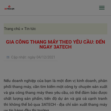
Toggl
navig
Trang chủ
»
Tin tức
GIỚI THIỆU
SẢN PHẨM
GIA CÔNG THANG MÁY THEO YÊU CẦU: ĐẾN
NGAY 3ATECH
GIA CÔNG INOX, BÀO RÃNH, CHẤN GẤP
Cập nhật:
ngày 04/12/2021
PROFILE
CỬA TỰ ĐỘNG, CỬA BỆNH VIỆN
GIA CÔNG THEO ĐƠN ĐẶT HÀNG
Nếu doanh nghiệp của bạn là một đơn vị kinh doanh, phân
phối thang máy, cần tìm kiếm một công ty chuyên sản xuất
DỰ ÁN
và gia công thang máy theo yêu cầu, có thể đảm bảo được
chất lượng sản phẩm, tiến độ dự án và giá cả cạnh tranh
TIN TỨC
thì không thể bỏ qua 3ATECH - địa chỉ sản xuất thang máy
uy tín hàng đầu thị trường.