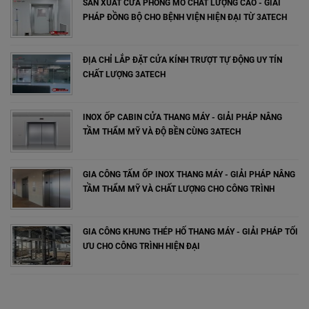
SẢN XUẤT CỬA PHÒNG MỔ CHẤT LƯỢNG CAO - GIẢI
PHÁP ĐỒNG BỘ CHO BỆNH VIỆN HIỆN ĐẠI TỪ 3ATECH
ĐỊA CHỈ LẮP ĐẶT CỬA KÍNH TRƯỢT TỰ ĐỘNG UY TÍN
CHẤT LƯỢNG 3ATECH
INOX ỐP CABIN CỬA THANG MÁY - GIẢI PHÁP NÂNG
TẦM THẨM MỸ VÀ ĐỘ BỀN CÙNG 3ATECH
GIA CÔNG TẤM ỐP INOX THANG MÁY - GIẢI PHÁP NÂNG
TẦM THẨM MỸ VÀ CHẤT LƯỢNG CHO CÔNG TRÌNH
GIA CÔNG KHUNG THÉP HỐ THANG MÁY - GIẢI PHÁP TỐI
ƯU CHO CÔNG TRÌNH HIỆN ĐẠI