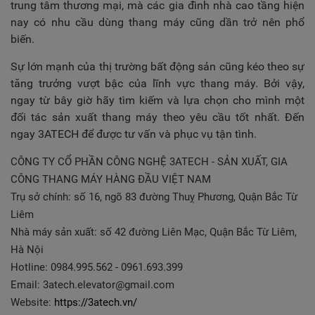
trung tâm thương mại, mà các gia đình nhà cao tầng hiện
nay có nhu cầu dùng thang máy cũng dần trở nên phổ
biến.
Sự lớn mạnh của thị trường bất động sản cũng kéo theo sự
tăng trưởng vượt bậc của lĩnh vực thang máy. Bởi vậy,
ngay từ bây giờ hãy tìm kiếm và lựa chọn cho mình một
đối tác sản xuất thang máy theo yêu cầu tốt nhất. Đến
ngay 3ATECH để được tư vấn và phục vụ tận tình.
CÔNG TY CỔ PHẦN CÔNG NGHỆ 3ATECH - SẢN XUẤT, GIA
CÔNG THANG MÁY HÀNG ĐẦU VIỆT NAM
Trụ sở chính: số 16, ngõ 83 đường Thuỵ Phương, Quận Bắc Từ
Liêm
Nhà máy sản xuất: số 42 đường Liên Mạc, Quận Bắc Từ Liêm,
Hà Nội
Hotline: 0984.995.562 - 0961.693.399
Email:
3atech.elevator@gmail.com
Website:
https://3atech.vn/