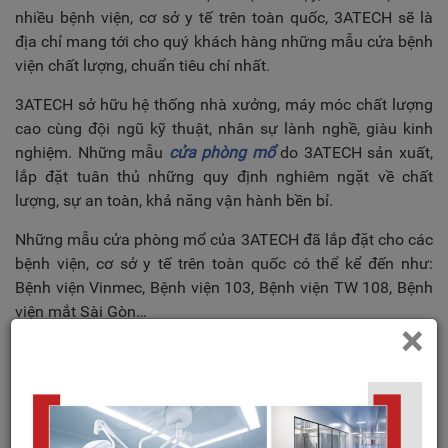
nhiều bệnh viện, cơ sở y tế trên toàn quốc, 3ATECH sẽ là
địa chỉ mang tới cho quý khách hàng những mẫu cửa bệnh
viện chất lượng, chuẩn tiêu chí nhất.
3ATECH sở hữu hệ thống nhà xưởng, máy móc chất lượng
cao cùng đội ngũ kỹ thuật, nhân sự lành nghề, giàu kinh
nghiệm. Những mẫu
cửa phòng mổ
do 3ATECH sản xuất,
lắp đặt tuân thủ những quy định nghiêm ngặt về chất
lượng, sự an toàn, khả năng vận hành bền bỉ.
Những mẫu cửa phòng mổ của 3ATECH đã lắp đặt cho các
bệnh viện, cơ sở y tế trên toàn quốc có thể kể đến như:
Bệnh viện Vinmec, Bệnh viện 103, Bệnh viện TW 108, Bệnh
viện mắt Sài Gòn…
×