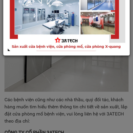
Các bệnh viện cũng như các nhà thầu, quý đối tác, khách
hàng muốn tìm hiểu thêm thông tin chi tiết về sản xuất, lắp
đặt cửa phòng mổ bệnh viện, vui lòng liên hệ với 3ATECH
theo địa chỉ:
CÔNG TY CỔ PHẦN 3ATECH