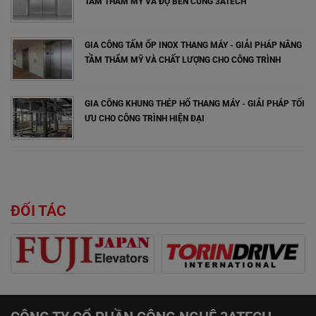
TẦM THẨM MỸ VÀ ĐỘ BỀN CÙNG 3ATECH
GIA CÔNG TẤM ỐP INOX THANG MÁY - GIẢI PHÁP NÂNG
TẦM THẨM MỸ VÀ CHẤT LƯỢNG CHO CÔNG TRÌNH
GIA CÔNG KHUNG THÉP HỐ THANG MÁY - GIẢI PHÁP TỐI
ƯU CHO CÔNG TRÌNH HIỆN ĐẠI
ĐỐI TÁC