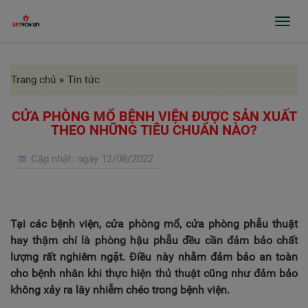
Toggl
navig
Trang chủ
»
Tin tức
GIỚI THIỆU
SẢN PHẨM
CỬA PHÒNG MỔ BỆNH VIỆN ĐƯỢC SẢN XUẤT
THEO NHỮNG TIÊU CHUẨN NÀO?
GIA CÔNG INOX, BÀO RÃNH, CHẤN GẤP
Cập nhật:
ngày 12/08/2022
PROFILE
CỬA TỰ ĐỘNG, CỬA BỆNH VIỆN
GIA CÔNG THEO ĐƠN ĐẶT HÀNG
Tại các bệnh viện, cửa phòng mổ, cửa phòng phẫu thuật
hay thậm chí là phòng hậu phẫu đều cần đảm bảo chất
DỰ ÁN
lượng rất nghiêm ngặt. Điều này nhằm đảm bảo an toàn
cho bệnh nhân khi thực hiện thủ thuật cũng như đảm bảo
TIN TỨC
không xảy ra lây nhiễm chéo trong bệnh viện.