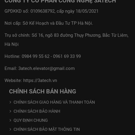
CÔNG TY CỔ PHẦN CÔNG NGHỆ 3ATECH
GPDKKD số: 0109638792, cấp ngày 18/05/2021
Nơi cấp: Sở Kế Hoạch và Đầu Tư TP Hà Nội.
Trụ sở chính: Số 16, ngõ 83 đường Thụy Phương, Bắc Từ Liêm,
Hà Nội
Hotline:
0984 99 55 62
-
0961 69 33 99
Email:
3atech.elevator@gmail.com
Website:
https://3atech.vn
CHÍNH SÁCH BÁN HÀNG
CHÍNH SÁCH GIAO HÀNG VÀ THANH TOÁN
CHÍNH SÁCH BẢO HÀNH
QUY ĐỊNH CHUNG
CHÍNH SÁCH BẢO MẬT THÔNG TIN