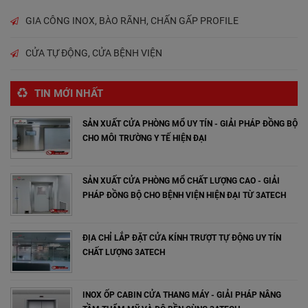
GIA CÔNG INOX, BÀO RÃNH, CHẤN GẤP PROFILE
CỬA TỰ ĐỘNG, CỬA BỆNH VIỆN
TIN MỚI NHẤT
SẢN XUẤT CỬA PHÒNG MỔ UY TÍN - GIẢI PHÁP ĐỒNG BỘ
CHO MÔI TRƯỜNG Y TẾ HIỆN ĐẠI
SẢN XUẤT CỬA PHÒNG MỔ CHẤT LƯỢNG CAO - GIẢI
PHÁP ĐỒNG BỘ CHO BỆNH VIỆN HIỆN ĐẠI TỪ 3ATECH
ĐỊA CHỈ LẮP ĐẶT CỬA KÍNH TRƯỢT TỰ ĐỘNG UY TÍN
CHẤT LƯỢNG 3ATECH
INOX ỐP CABIN CỬA THANG MÁY - GIẢI PHÁP NÂNG