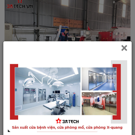
×
Vì sao nên lựa chọn cửa kho lạnh của
3ATECH
CÔNG TY CỔ PHẦN CÔNG NGHỆ 3ATECH không chỉ cung
cấp sản phẩm mà còn mang đến giải pháp tổng thể cho hệ
thống kho lạnh, từ tư vấn thiết kế, sản xuất đến lắp đặt và