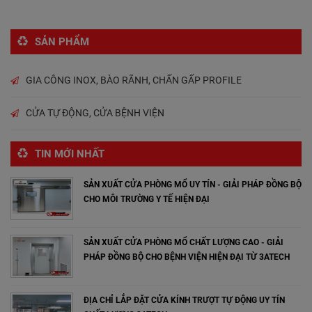
SẢN PHẨM
GIA CÔNG INOX, BÀO RÃNH, CHẤN GẤP PROFILE
CỬA TỰ ĐỘNG, CỬA BỆNH VIỆN
TIN MỚI NHẤT
SẢN XUẤT CỬA PHÒNG MỔ UY TÍN - GIẢI PHÁP ĐỒNG BỘ
CHO MÔI TRƯỜNG Y TẾ HIỆN ĐẠI
SẢN XUẤT CỬA PHÒNG MỔ CHẤT LƯỢNG CAO - GIẢI
PHÁP ĐỒNG BỘ CHO BỆNH VIỆN HIỆN ĐẠI TỪ 3ATECH
ĐỊA CHỈ LẮP ĐẶT CỬA KÍNH TRƯỢT TỰ ĐỘNG UY TÍN