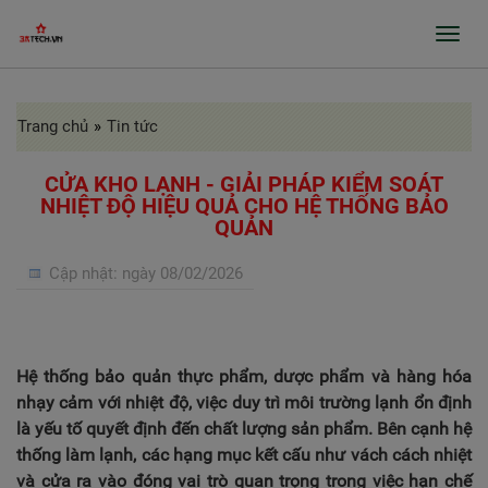
Toggl
navig
Trang chủ
»
Tin tức
GIỚI THIỆU
SẢN PHẨM
CỬA KHO LẠNH - GIẢI PHÁP KIỂM SOÁT
NHIỆT ĐỘ HIỆU QUẢ CHO HỆ THỐNG BẢO
QUẢN
GIA CÔNG INOX, BÀO RÃNH, CHẤN GẤP
PROFILE
Cập nhật:
ngày 08/02/2026
CỬA TỰ ĐỘNG, CỬA BỆNH VIỆN
GIA CÔNG THEO ĐƠN ĐẶT HÀNG
Hệ thống bảo quản thực phẩm, dược phẩm và hàng hóa
DỰ ÁN
nhạy cảm với nhiệt độ, việc duy trì môi trường lạnh ổn định
là yếu tố quyết định đến chất lượng sản phẩm. Bên cạnh hệ
TIN TỨC
thống làm lạnh, các hạng mục kết cấu như vách cách nhiệt
và cửa ra vào đóng vai trò quan trọng trong việc hạn chế